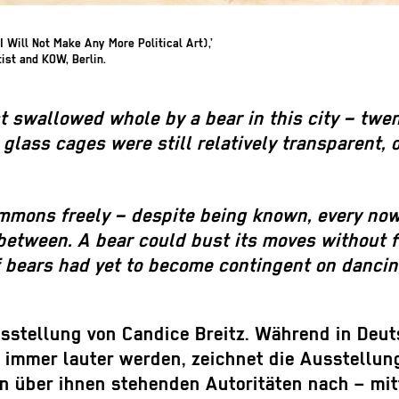
I Will Not Make Any More Political Art),’
tist and KOW, Berlin.
st swallowed whole by a bear in this city – twen
h glass cages were still relatively transparent, 
mmons freely – despite being known, every now 
etween. A bear could bust its moves without fe
f bears had yet to become contingent on dancing
usstellung von Candice Breitz. Während in Deu
 immer lauter werden, zeichnet die Ausstellung
 über ihnen stehenden Autoritäten nach – mitt