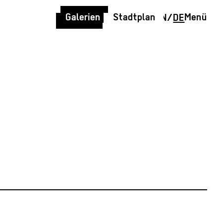
Galerien
Stadtplan
Menü
EN
/
DE