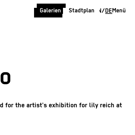
Galerien
Stadtplan
Menü
EN
/
DE
do
or the artist’s exhibition for lily reich at