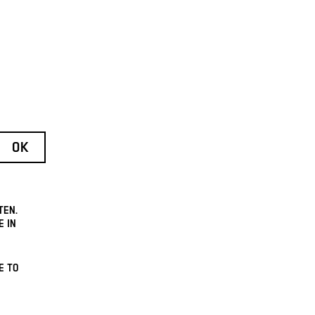
TEN.
E IN
E TO