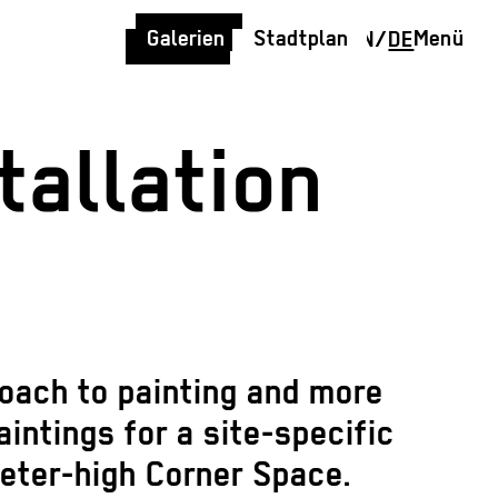
Galerien
Stadtplan
Menü
EN
/
DE
tallation
roach to painting and more
aintings for a site-specific
eter-high Corner Space.