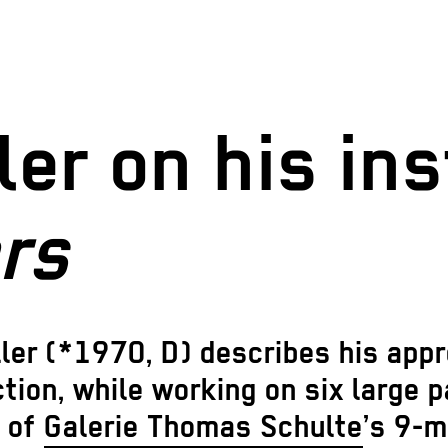
er on his ins
rs
ller (*1970, D) describes his app
tion, while working on six large p
s of
Galerie Thomas Schulte
’s 9-m