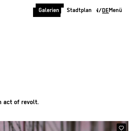
Galerien
Stadtplan
Menü
EN
/
DE
act of revolt.