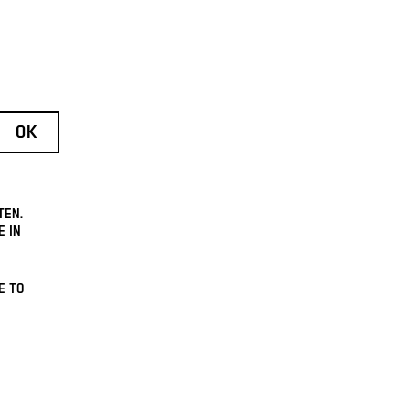
TEN.
E IN
E TO